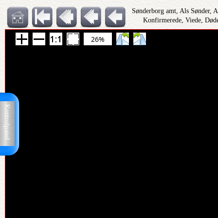
Sønderborg amt, Als Sønder, 
Konfirmerede, Viede, Døde
26%
Kontrolpanel