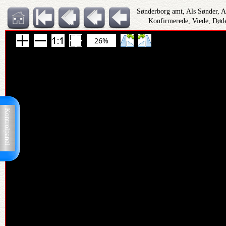
Sønderborg amt, Als Sønder, 
Konfirmerede, Viede, Døde
26%
Kontrolpanel