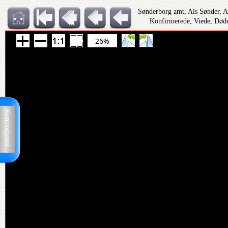
Sønderborg amt, Als Sønder, 
Konfirmerede, Viede, Døde
26%
Kontrolpanel