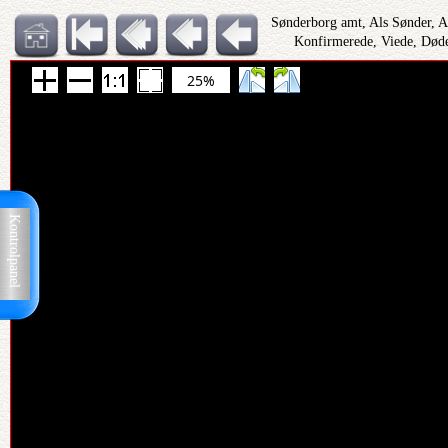
Sønderborg amt, Als Sønder, 
Konfirmerede, Viede, Døde
25%
Kontrolpanel