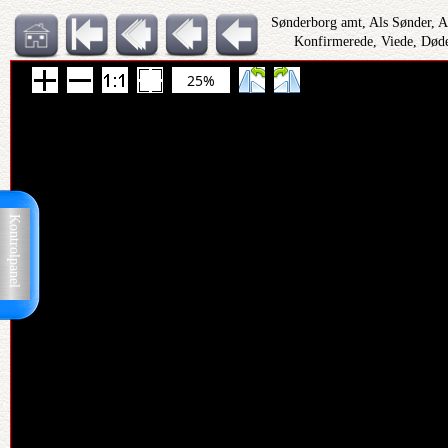
Sønderborg amt, Als Sønder, 
Konfirmerede, Viede, Døde
25%
Kontrolpanel