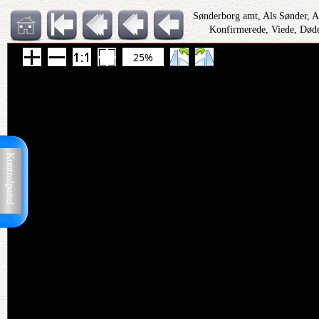
Sønderborg amt, Als Sønder, 
Konfirmerede, Viede, Døde
25%
Kontrolpanel