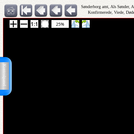
Sønderborg amt, Als Sønder, 
Konfirmerede, Viede, Døde
25%
Kontrolpanel