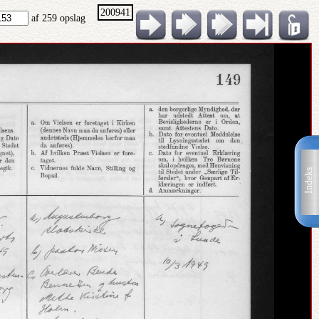
200941
af 259 opslag
Indeks