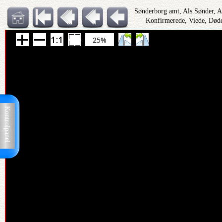
Sønderborg amt, Als Sønder, 
Konfirmerede, Viede, Døde
25%
Kontrolpanel