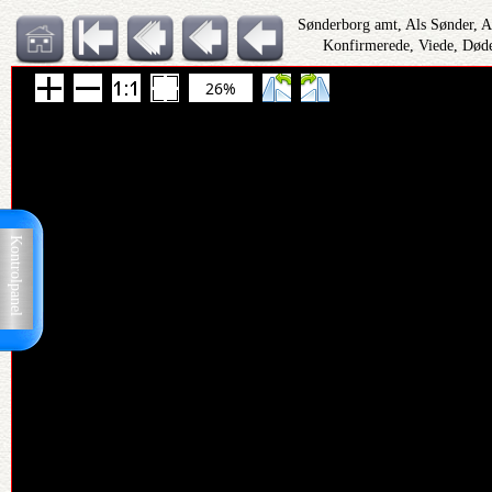
Sønderborg amt, Als Sønder, 
Konfirmerede, Viede, Døde
26%
Kontrolpanel