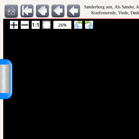
Sønderborg amt, Als Sønder, 
Konfirmerede, Viede, Døde
26%
Kontrolpanel