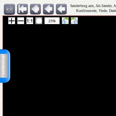
Sønderborg amt, Als Sønder, 
Konfirmerede, Viede, Døde
25%
Kontrolpanel