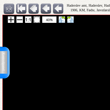
Haderslev amt, Haderslev, Had
1906, KM, Fødte, Jævnførsl
40%
Kontrolpanel