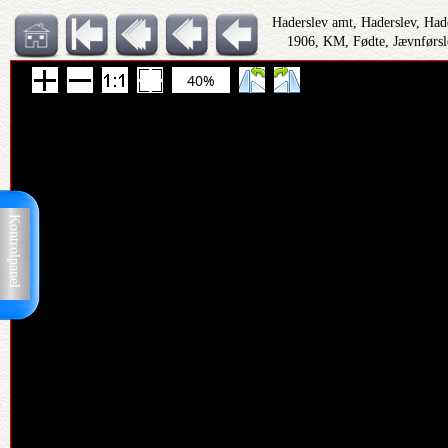
Haderslev amt, Haderslev, Had
1906, KM, Fødte, Jævnførsl
40%
Kontrolpanel