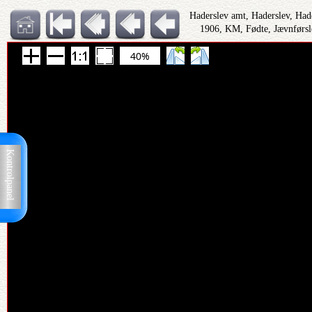
Haderslev amt, Haderslev, Had
1906, KM, Fødte, Jævnførsl
40%
Kontrolpanel