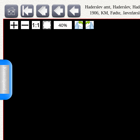
Haderslev amt, Haderslev, Had
1906, KM, Fødte, Jævnførsl
40%
Kontrolpanel