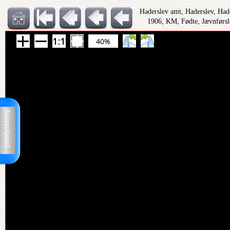
Haderslev amt, Haderslev, Had
1906, KM, Fødte, Jævnførsl
40%
Kontrolpanel