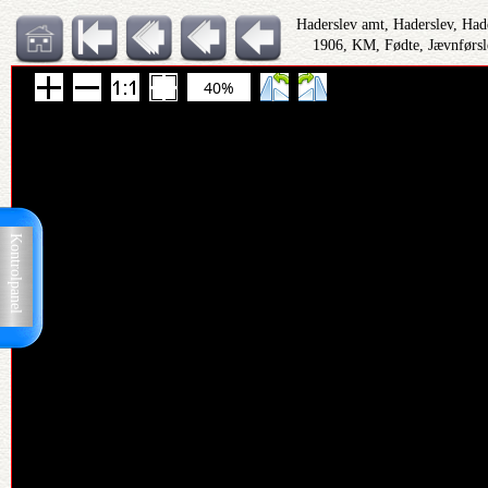
Haderslev amt, Haderslev, Had
1906, KM, Fødte, Jævnførsl
40%
Kontrolpanel