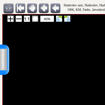
Haderslev amt, Haderslev, Had
1906, KM, Fødte, Jævnførsl
40%
Kontrolpanel