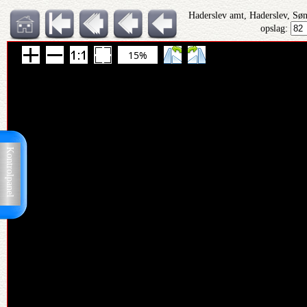
Haderslev amt, Haderslev, Sø
opslag:
15%
Kontrolpanel