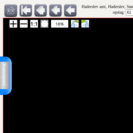
Haderslev amt, Haderslev, Sø
opslag:
16%
Kontrolpanel