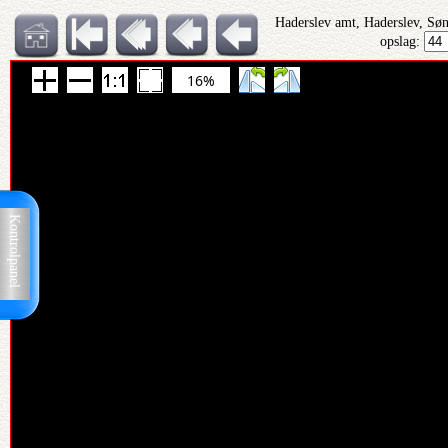
Haderslev amt, Haderslev, Sø
opslag:
16%
Kontrolpanel