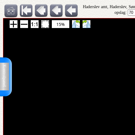
Haderslev amt, Haderslev, Sø
opslag:
15%
Kontrolpanel