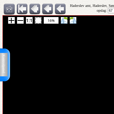
Haderslev amt, Haderslev, Sø
opslag:
16%
Kontrolpanel