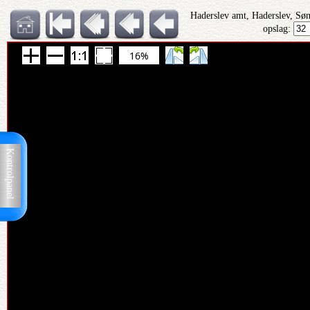
Haderslev amt, Haderslev, Sø
opslag:
16%
Kontrolpanel