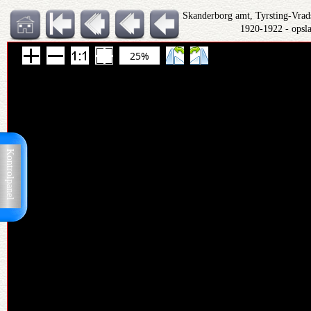
Skanderborg amt, Tyrsting-Vrad
1920-1922 - opsl
25%
Kontrolpanel