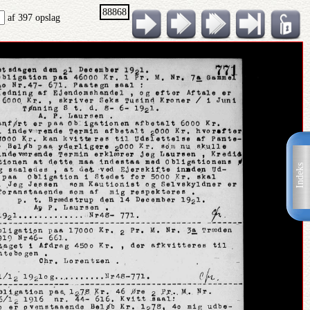
88868
af 397 opslag
Indeks