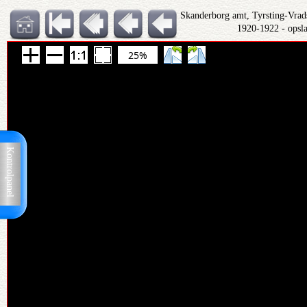
Skanderborg amt, Tyrsting-Vrad
1920-1922 - opsl
25%
Kontrolpanel