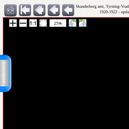
Skanderborg amt, Tyrsting-Vrad
1920-1922 - opsl
25%
Kontrolpanel