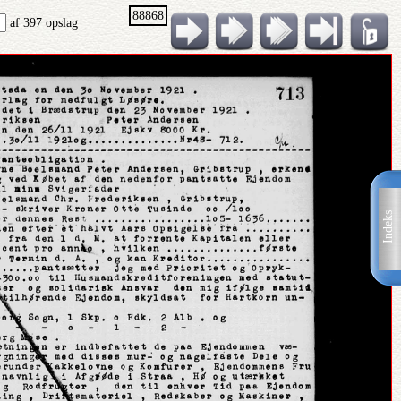
88868
af 397 opslag
Indeks