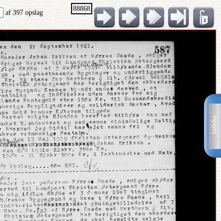
88868
af 397 opslag
Indeks