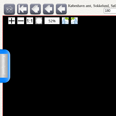
København amt, Sokkelund, Søll
52%
Kontrolpanel