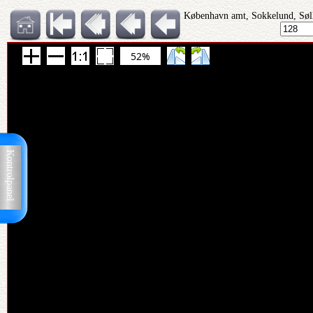
København amt, Sokkelund, Søll
52%
Kontrolpanel