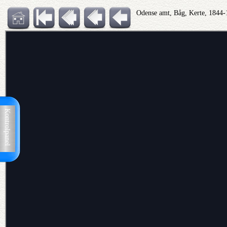
Odense amt, Båg, Kerte, 1844-
Kontrolpanel