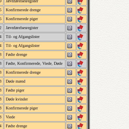
9
Jævnførelsesregister
5
Konfirmerede drenge
6
Konfirmerede piger
2
Jævnførelsesregister
4
Til- og Afgangslister
4
Til- og Afgangslister
8
Fødte drenge
8
Fødte, Konfirmerede, Viede, Døde
8
Konfirmerede drenge
8
Døde mænd
8
Fødte piger
8
Døde kvinder
8
Konfirmerede piger
8
Viede
4
Fødte drenge