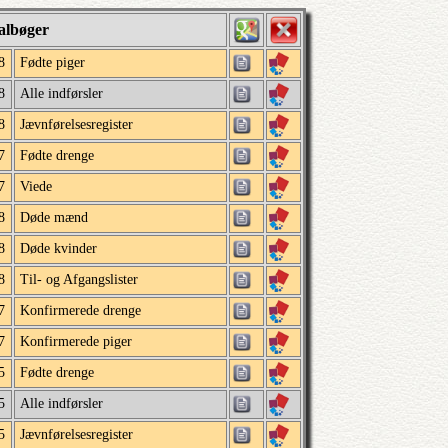
albøger
8
Fødte piger
8
Alle indførsler
8
Jævnførelsesregister
7
Fødte drenge
7
Viede
8
Døde mænd
8
Døde kvinder
8
Til- og Afgangslister
7
Konfirmerede drenge
7
Konfirmerede piger
5
Fødte drenge
5
Alle indførsler
5
Jævnførelsesregister