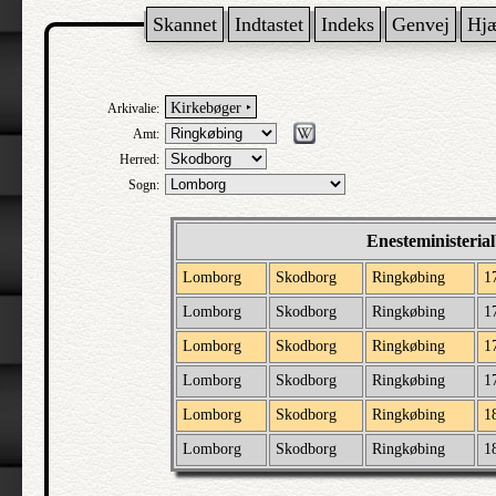
Skannet
Indtastet
Indeks
Genvej
Hj
Kirkebøger ‣
Arkivalie:
Amt:
Herred:
Sogn:
Enesteministeria
Lomborg
Skodborg
Ringkøbing
1
Lomborg
Skodborg
Ringkøbing
1
Lomborg
Skodborg
Ringkøbing
1
Lomborg
Skodborg
Ringkøbing
1
Lomborg
Skodborg
Ringkøbing
1
Lomborg
Skodborg
Ringkøbing
1