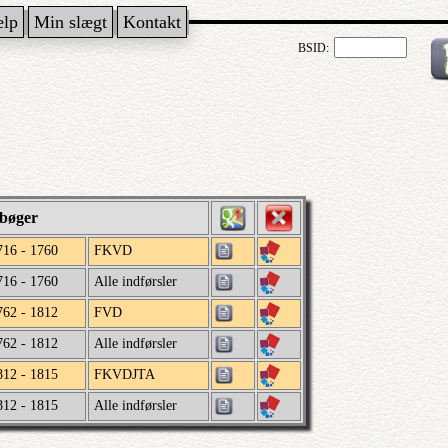
ælp
Min slægt
Kontakt
BSID:
lbøger
716 - 1760
FKVD
716 - 1760
Alle indførsler
762 - 1812
FVD
762 - 1812
Alle indførsler
812 - 1815
FKVDJTA
812 - 1815
Alle indførsler