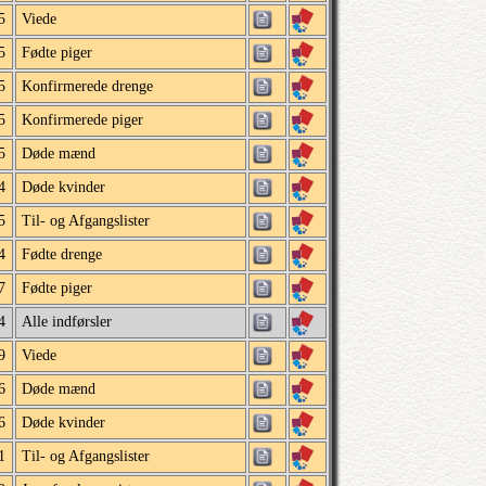
5
Viede
5
Fødte piger
5
Konfirmerede drenge
5
Konfirmerede piger
5
Døde mænd
4
Døde kvinder
5
Til- og Afgangslister
4
Fødte drenge
7
Fødte piger
4
Alle indførsler
9
Viede
6
Døde mænd
6
Døde kvinder
1
Til- og Afgangslister