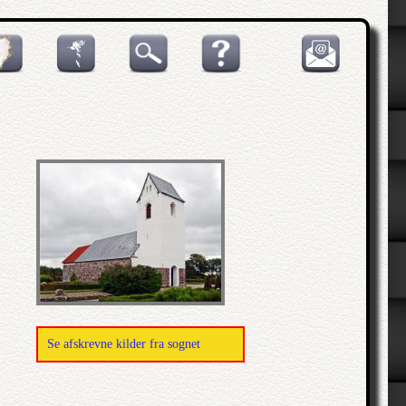
Se afskrevne kilder fra sognet