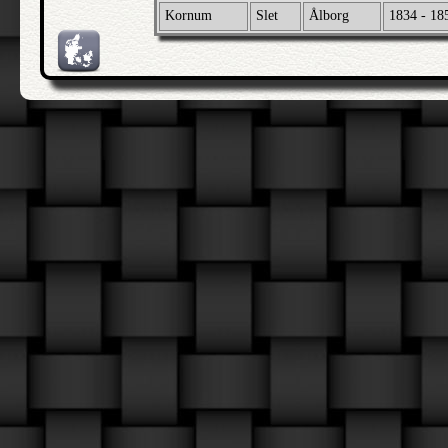
Kornum
Slet
Ålborg
1834 - 18