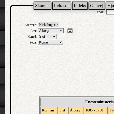
Skannet
Indtastet
Indeks
Genvej
Hj
BSID:
Kirkebøger ‣
Arkivalie:
Amt:
Herred:
Sogn:
Enesteministeria
Kornum
Slet
Ålborg
1686 - 1750
Fø