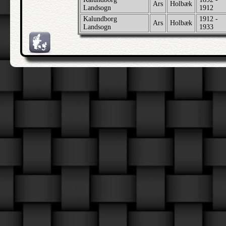
Ars
Holbæk
Landsogn
1912
Kalundborg
1912 -
Ars
Holbæk
Landsogn
1933