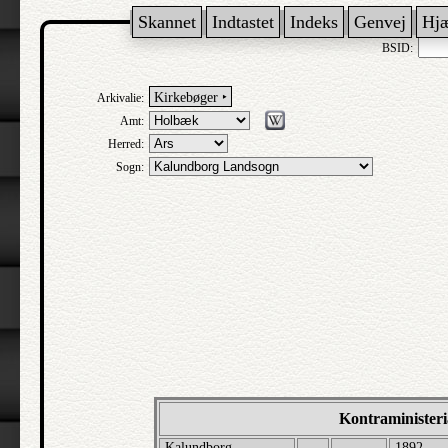
Skannet
Indtastet
Indeks
Genvej
Hj
BSID:
Kirkebøger ‣
Arkivalie:
Amt:
Herred:
Sogn:
Kontraministeri
Kalundborg
1892 -