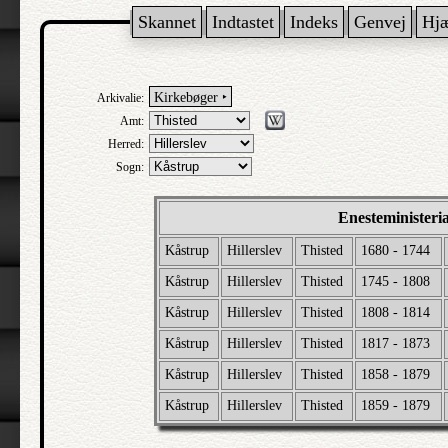
Skannet
Indtastet
Indeks
Genvej
Hj
Kirkebøger ‣
Arkivalie:
Amt:
Herred:
Sogn:
Enesteministeri
Kåstrup
Hillerslev
Thisted
1680 - 1744
Kåstrup
Hillerslev
Thisted
1745 - 1808
Kåstrup
Hillerslev
Thisted
1808 - 1814
Kåstrup
Hillerslev
Thisted
1817 - 1873
Kåstrup
Hillerslev
Thisted
1858 - 1879
Kåstrup
Hillerslev
Thisted
1859 - 1879