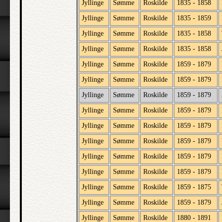
Jyllinge
Sømme
Roskilde
1835 - 1858
Jyllinge
Sømme
Roskilde
1835 - 1859
Jyllinge
Sømme
Roskilde
1835 - 1858
Jyllinge
Sømme
Roskilde
1835 - 1858
Jyllinge
Sømme
Roskilde
1859 - 1879
Jyllinge
Sømme
Roskilde
1859 - 1879
Jyllinge
Sømme
Roskilde
1859 - 1879
Jyllinge
Sømme
Roskilde
1859 - 1879
Jyllinge
Sømme
Roskilde
1859 - 1879
Jyllinge
Sømme
Roskilde
1859 - 1879
Jyllinge
Sømme
Roskilde
1859 - 1879
Jyllinge
Sømme
Roskilde
1859 - 1879
Jyllinge
Sømme
Roskilde
1859 - 1875
Jyllinge
Sømme
Roskilde
1859 - 1879
Jyllinge
Sømme
Roskilde
1880 - 1891