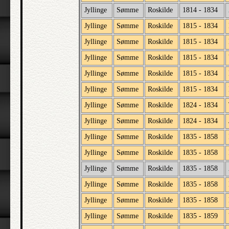
Jyllinge
Sømme
Roskilde
1814 - 1834
Jyllinge
Sømme
Roskilde
1815 - 1834
Jyllinge
Sømme
Roskilde
1815 - 1834
Jyllinge
Sømme
Roskilde
1815 - 1834
Jyllinge
Sømme
Roskilde
1815 - 1834
Jyllinge
Sømme
Roskilde
1815 - 1834
Jyllinge
Sømme
Roskilde
1824 - 1834
Jyllinge
Sømme
Roskilde
1824 - 1834
Jyllinge
Sømme
Roskilde
1835 - 1858
Jyllinge
Sømme
Roskilde
1835 - 1858
Jyllinge
Sømme
Roskilde
1835 - 1858
Jyllinge
Sømme
Roskilde
1835 - 1858
Jyllinge
Sømme
Roskilde
1835 - 1858
Jyllinge
Sømme
Roskilde
1835 - 1859