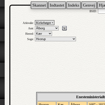
Skannet
Indtastet
Indeks
Genvej
Hj
BSID:
Kirkebøger ‣
Arkivalie:
Amt:
Herred:
Sogn:
Enesteministerial
Hvorup
Kær
Ålborg
1687 - 1815