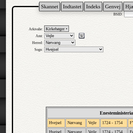
Skannet
Indtastet
Indeks
Genvej
Hj
BSID:
Kirkebøger ‣
Arkivalie:
Amt:
Herred:
Sogn:
Enesteministeri
Hvejsel
Nørvang
Vejle
1724 - 1754
F
Hvejsel
Nørvang
Vejle
1724 - 1754
F