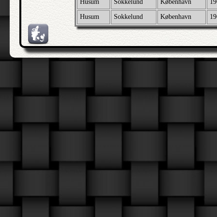
Husum
Sokkelund
København
19
Husum
Sokkelund
København
19