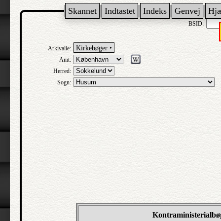
Skannet
Indtastet
Indeks
Genvej
Hj
BSID:
Kirkebøger ‣
Arkivalie:
Amt:
Herred:
Sogn:
Kontraministerialb