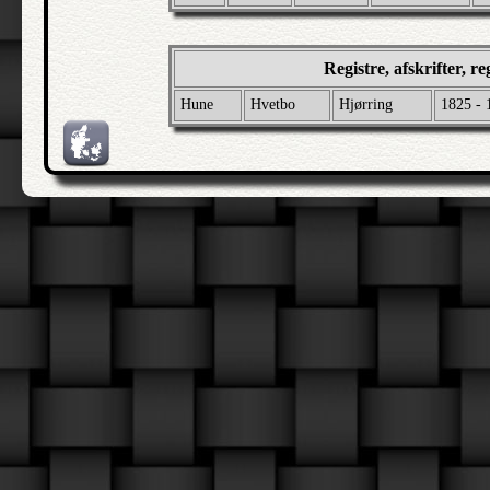
Registre, afskrifter, r
Hune
Hvetbo
Hjørring
1825 - 