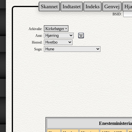
Skannet
Indtastet
Indeks
Genvej
Hj
BSID:
Kirkebøger ‣
Arkivalie:
Amt:
Herred:
Sogn:
Enesteministeri