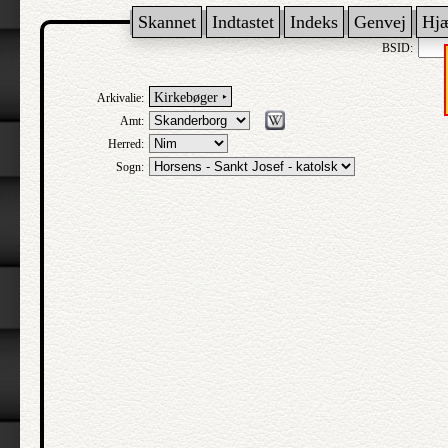
Skannet
Indtastet
Indeks
Genvej
Hj
BSID:
Kirkebøger ‣
Arkivalie:
Amt:
Herred:
Sogn: