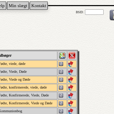
ælp
Min slægt
Kontakt
BSID:
albøger
Fødte, viede, døde
Fødte, Viede, Døde
Fødte, Viede og Døde
Fødte, konfirmerede, viede, døde
Fødte, Konfirmerede, Viede, Døde
Fødte, Konfirmerede, Viede og Døde
Kommunionbog