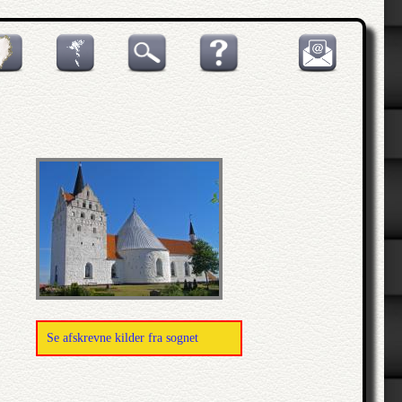
Se afskrevne kilder fra sognet