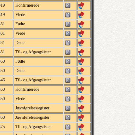
819
Konfirmerede
819
Viede
831
Fødte
831
Viede
831
Døde
831
Til- og Afgangslister
850
Fødte
850
Døde
846
Til- og Afgangslister
850
Konfirmerede
850
Viede
Jævnførelsesregister
850
Jævnførelsesregister
875
Til- og Afgangslister