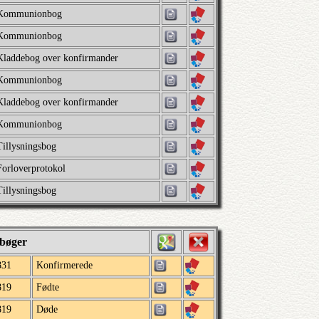
Kommunionbog
Kommunionbog
Kladdebog over konfirmander
Kommunionbog
Kladdebog over konfirmander
Kommunionbog
Tillysningsbog
Forloverprotokol
Tillysningsbog
lbøger
831
Konfirmerede
819
Fødte
819
Døde