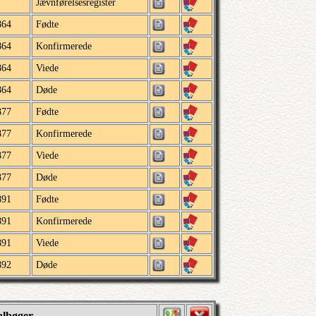
Jævnførelsesregister
864
Fødte
864
Konfirmerede
864
Viede
864
Døde
877
Fødte
877
Konfirmerede
877
Viede
877
Døde
891
Fødte
891
Konfirmerede
891
Viede
892
Døde
albøger