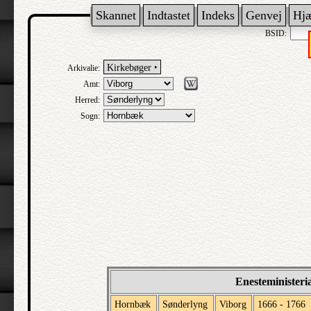
Skannet
Indtastet
Indeks
Genvej
Hj
BSID:
Kirkebøger ‣
Arkivalie:
Amt:
Herred:
Sogn:
Enesteministeri
Hornbæk
Sønderlyng
Viborg
1666 - 1766