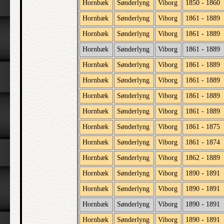
Hornbæk
Sønderlyng
Viborg
1850 - 1860
Hornbæk
Sønderlyng
Viborg
1861 - 1889
Hornbæk
Sønderlyng
Viborg
1861 - 1889
Hornbæk
Sønderlyng
Viborg
1861 - 1889
Hornbæk
Sønderlyng
Viborg
1861 - 1889
Hornbæk
Sønderlyng
Viborg
1861 - 1889
Hornbæk
Sønderlyng
Viborg
1861 - 1889
Hornbæk
Sønderlyng
Viborg
1861 - 1889
Hornbæk
Sønderlyng
Viborg
1861 - 1875
Hornbæk
Sønderlyng
Viborg
1861 - 1874
Hornbæk
Sønderlyng
Viborg
1862 - 1889
Hornbæk
Sønderlyng
Viborg
1890 - 1891
Hornbæk
Sønderlyng
Viborg
1890 - 1891
Hornbæk
Sønderlyng
Viborg
1890 - 1891
Hornbæk
Sønderlyng
Viborg
1890 - 1891