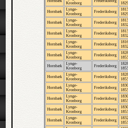
Hornbæk
Frederiksborg
Kronborg
182
Lynge-
1813
Hornbæk
Frederiksborg
Kronborg
182
Lynge-
1813
Hornbæk
Frederiksborg
Kronborg
183
Lynge-
1813
Hornbæk
Frederiksborg
Kronborg
183
Lynge-
1816
Hornbæk
Frederiksborg
Kronborg
183
Lynge-
1828
Hornbæk
Frederiksborg
Kronborg
185
Lynge-
1828
Hornbæk
Frederiksborg
Kronborg
185
Lynge-
1828
Hornbæk
Frederiksborg
Kronborg
185
Lynge-
1830
Hornbæk
Frederiksborg
Kronborg
185
Lynge-
1830
Hornbæk
Frederiksborg
Kronborg
185
Lynge-
1830
Hornbæk
Frederiksborg
Kronborg
185
Lynge-
1832
Hornbæk
Frederiksborg
Kronborg
185