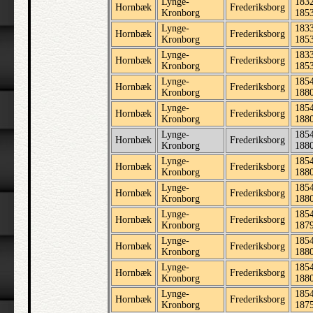
Lynge-
1832
Hornbæk
Frederiksborg
Kronborg
185
Lynge-
1833
Hornbæk
Frederiksborg
Kronborg
185
Lynge-
1833
Hornbæk
Frederiksborg
Kronborg
185
Lynge-
1854
Hornbæk
Frederiksborg
Kronborg
188
Lynge-
1854
Hornbæk
Frederiksborg
Kronborg
188
Lynge-
1854
Hornbæk
Frederiksborg
Kronborg
188
Lynge-
1854
Hornbæk
Frederiksborg
Kronborg
188
Lynge-
1854
Hornbæk
Frederiksborg
Kronborg
188
Lynge-
1854
Hornbæk
Frederiksborg
Kronborg
187
Lynge-
1854
Hornbæk
Frederiksborg
Kronborg
188
Lynge-
1854
Hornbæk
Frederiksborg
Kronborg
188
Lynge-
1854
Hornbæk
Frederiksborg
Kronborg
187