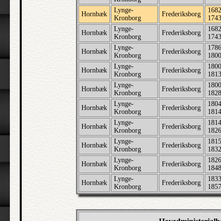
Lynge-
1682
Hornbæk
Frederiksborg
Kronborg
174
Lynge-
1682
Hornbæk
Frederiksborg
Kronborg
174
Lynge-
1786
Hornbæk
Frederiksborg
Kronborg
180
Lynge-
1800
Hornbæk
Frederiksborg
Kronborg
181
Lynge-
1800
Hornbæk
Frederiksborg
Kronborg
182
Lynge-
1804
Hornbæk
Frederiksborg
Kronborg
181
Lynge-
1814
Hornbæk
Frederiksborg
Kronborg
182
Lynge-
1815
Hornbæk
Frederiksborg
Kronborg
183
Lynge-
1826
Hornbæk
Frederiksborg
Kronborg
184
Lynge-
1833
Hornbæk
Frederiksborg
Kronborg
185