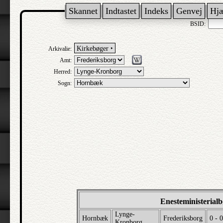
Skannet
Indtastet
Indeks
Genvej
Hj
BSID:
Kirkebøger ‣
Arkivalie:
Amt:
Herred:
Sogn:
Enesteministerial
Lynge-
Hornbæk
Frederiksborg
0 - 0
Kronborg