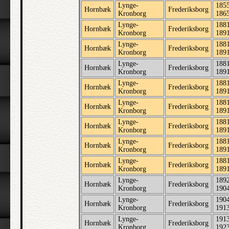
Lynge-
1855
Hornbæk
Frederiksborg
Kronborg
186
Lynge-
1881
Hornbæk
Frederiksborg
Kronborg
189
Lynge-
1881
Hornbæk
Frederiksborg
Kronborg
189
Lynge-
1881
Hornbæk
Frederiksborg
Kronborg
189
Lynge-
1881
Hornbæk
Frederiksborg
Kronborg
189
Lynge-
1881
Hornbæk
Frederiksborg
Kronborg
189
Lynge-
1881
Hornbæk
Frederiksborg
Kronborg
189
Lynge-
1881
Hornbæk
Frederiksborg
Kronborg
189
Lynge-
1881
Hornbæk
Frederiksborg
Kronborg
189
Lynge-
1892
Hornbæk
Frederiksborg
Kronborg
190
Lynge-
1904
Hornbæk
Frederiksborg
Kronborg
191
Lynge-
1913
Hornbæk
Frederiksborg
Kronborg
192