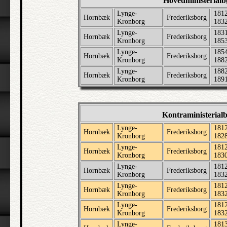
Hovedministerial
Lynge-
1812
Hornbæk
Frederiksborg
Kronborg
183
Lynge-
1831
Hornbæk
Frederiksborg
Kronborg
185
Lynge-
1854
Hornbæk
Frederiksborg
Kronborg
188
Lynge-
1882
Hornbæk
Frederiksborg
Kronborg
189
Kontraministerial
Lynge-
1812
Hornbæk
Frederiksborg
Kronborg
182
Lynge-
1812
Hornbæk
Frederiksborg
Kronborg
183
Lynge-
1812
Hornbæk
Frederiksborg
Kronborg
183
Lynge-
1812
Hornbæk
Frederiksborg
Kronborg
183
Lynge-
1812
Hornbæk
Frederiksborg
Kronborg
183
Lynge-
1813