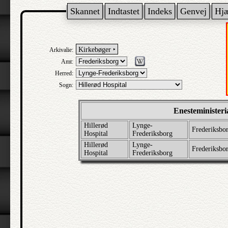
Skannet
Indtastet
Indeks
Genvej
Hj
Kirkebøger ‣
Arkivalie:
Amt:
Herred:
Sogn:
Enesteministeri
Hillerød
Lynge-
Frederiksbo
Hospital
Frederiksborg
Hillerød
Lynge-
Frederiksbo
Hospital
Frederiksborg