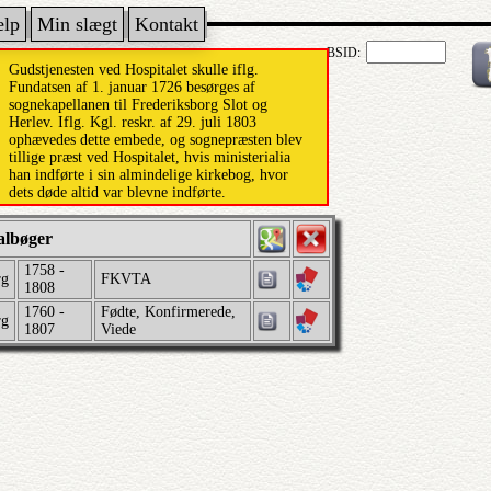
ælp
Min slægt
Kontakt
BSID:
Gudstjenesten ved Hospitalet skulle iflg.
Fundatsen af 1. januar 1726 besørges af
sognekapellanen til Frederiksborg Slot og
Herlev. Iflg. Kgl. reskr. af 29. juli 1803
ophævedes dette embede, og sognepræsten blev
tillige præst ved Hospitalet, hvis ministerialia
han indførte i sin almindelige kirkebog, hvor
dets døde altid var blevne indførte.
albøger
1758 -
rg
FKVTA
1808
1760 -
Fødte, Konfirmerede,
rg
1807
Viede