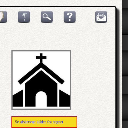
Se afskrevne kilder fra sognet