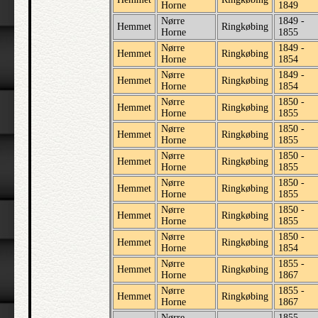
Horne
1849
Nørre
1849 -
Hemmet
Ringkøbing
Horne
1855
Nørre
1849 -
Hemmet
Ringkøbing
Horne
1854
Nørre
1849 -
Hemmet
Ringkøbing
Horne
1854
Nørre
1850 -
Hemmet
Ringkøbing
Horne
1855
Nørre
1850 -
Hemmet
Ringkøbing
Horne
1855
Nørre
1850 -
Hemmet
Ringkøbing
Horne
1855
Nørre
1850 -
Hemmet
Ringkøbing
Horne
1855
Nørre
1850 -
Hemmet
Ringkøbing
Horne
1855
Nørre
1850 -
Hemmet
Ringkøbing
Horne
1854
Nørre
1855 -
Hemmet
Ringkøbing
Horne
1867
Nørre
1855 -
Hemmet
Ringkøbing
Horne
1867
Nørre
1855 -