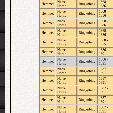
Nørre
1868 -
Hemmet
Ringkøbing
Horne
1886
Nørre
1868 -
Hemmet
Ringkøbing
Horne
1886
Nørre
1868 -
Hemmet
Ringkøbing
Horne
1886
Nørre
1868 -
Hemmet
Ringkøbing
Horne
1886
Nørre
1868 -
Hemmet
Ringkøbing
Horne
1875
Nørre
1886 -
Hemmet
Ringkøbing
Horne
1891
Nørre
1886 -
Hemmet
Ringkøbing
Horne
1891
Nørre
1887 -
Hemmet
Ringkøbing
Horne
1891
Nørre
1887 -
Hemmet
Ringkøbing
Horne
1891
Nørre
1887 -
Hemmet
Ringkøbing
Horne
1891
Nørre
1887 -
Hemmet
Ringkøbing
Horne
1891
Nørre
1887 -
Hemmet
Ringkøbing
Horne
1891