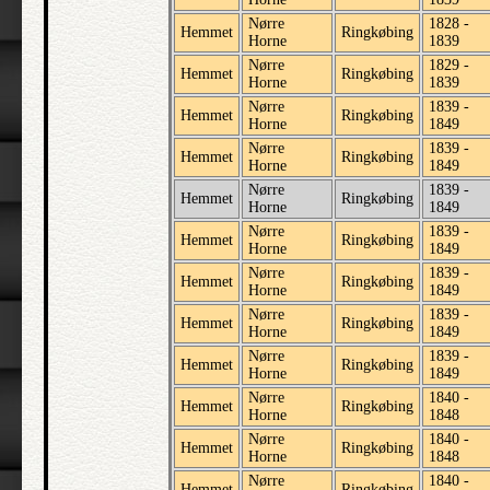
Nørre
1828 -
Hemmet
Ringkøbing
Horne
1839
Nørre
1829 -
Hemmet
Ringkøbing
Horne
1839
Nørre
1839 -
Hemmet
Ringkøbing
Horne
1849
Nørre
1839 -
Hemmet
Ringkøbing
Horne
1849
Nørre
1839 -
Hemmet
Ringkøbing
Horne
1849
Nørre
1839 -
Hemmet
Ringkøbing
Horne
1849
Nørre
1839 -
Hemmet
Ringkøbing
Horne
1849
Nørre
1839 -
Hemmet
Ringkøbing
Horne
1849
Nørre
1839 -
Hemmet
Ringkøbing
Horne
1849
Nørre
1840 -
Hemmet
Ringkøbing
Horne
1848
Nørre
1840 -
Hemmet
Ringkøbing
Horne
1848
Nørre
1840 -
Hemmet
Ringkøbing