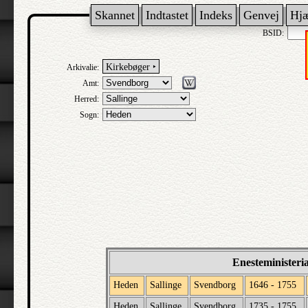
Skannet
Indtastet
Indeks
Genvej
Hj
BSID:
Kirkebøger ‣
Arkivalie:
Amt:
Herred:
Sogn:
Enesteministeri
Heden
Sallinge
Svendborg
1646 - 1755
Heden
Sallinge
Svendborg
1735 - 1755