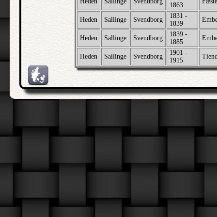
Heden
Sallinge
Svendborg
Fæste
1863
1831 -
Heden
Sallinge
Svendborg
Embe
1839
1839 -
Heden
Sallinge
Svendborg
Embe
1885
1901 -
Heden
Sallinge
Svendborg
Tien
1915